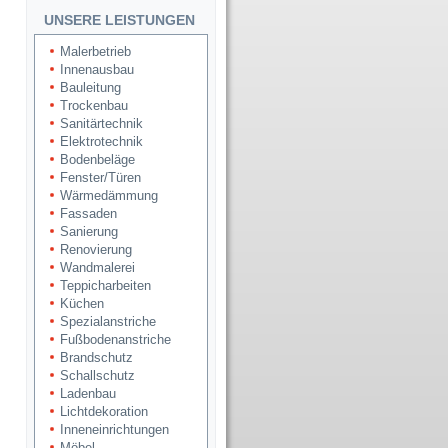
UNSERE LEISTUNGEN
Malerbetrieb
Innenausbau
Bauleitung
Trockenbau
Sanitärtechnik
Elektrotechnik
Bodenbeläge
Fenster/Türen
Wärmedämmung
Fassaden
Sanierung
Renovierung
Wandmalerei
Teppicharbeiten
Küchen
Spezialanstriche
Fußbodenanstriche
Brandschutz
Schallschutz
Ladenbau
Lichtdekoration
Inneneinrichtungen
Möbel